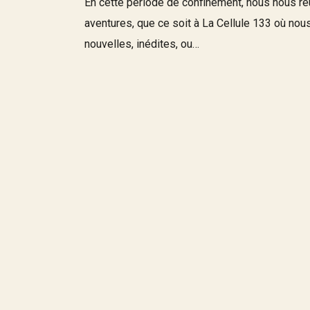
En cette période de confinement, nous nous ré
aventures, que ce soit à La Cellule 133 où no
nouvelles, inédites, ou…