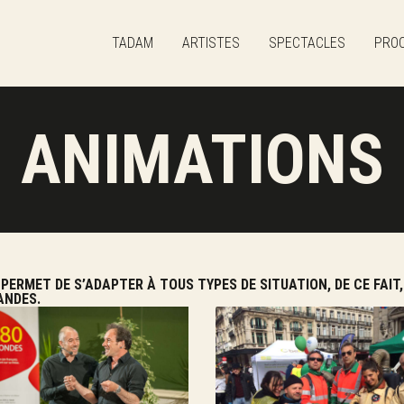
TADAM
TADAM
ARTISTES
SPECTACLES
PROC
Artistes
Spectacles
ANIMATIONS
Prochaines dates
Animations
Contact
PERMET DE S’ADAPTER À TOUS TYPES DE SITUATION, DE CE FAIT
ANDES.