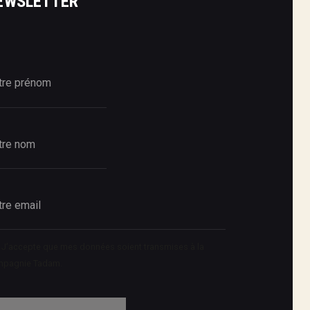
EWSLETTER
J’accepte que mes données soient transmises à la
mpagnie Tadam.