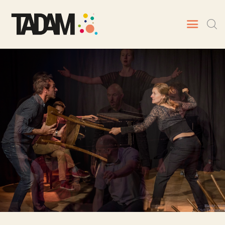
TADAM
Artistes
Spectacles
Prochaines dates
Animations
Contact