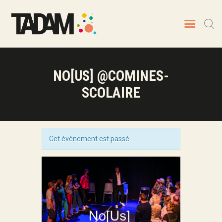
NO[US] @COMINES-
TADAM
SCOLAIRE
Artistes
Spectacles
Prochaines dates
Animations
Cet évènement est passé
Contact