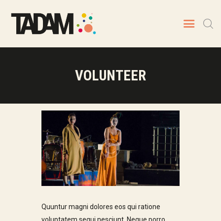
VOLUNTEER
TADAM
Artistes
Spectacles
Prochaines dates
Animations
Contact
Quuntur magni dolores eos qui ratione
voluptatem sequi nesciunt. Neque porro