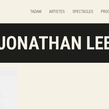
TADAM
TADAM
ARTISTES
SPECTACLES
PROC
Artistes
Spectacles
JONATHAN LE
Prochaines dates
Animations
Contact